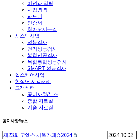
비전과 역량
사업영역
파트너
인증서
찾아오시는길
시스템사업
성능검사
전기성능검사
복합진공검사
복합통합성능검사
SMART 성능검사
헬스케어사업
현장/전시갤러리
고객센터
공지사항/뉴스
종합 자료실
기술 자료실
공지사항/뉴스
제23회 코엑스 서울카페쇼2024
2024.10.02