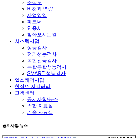
조직도
비전과 역량
사업영역
파트너
인증서
찾아오시는길
시스템사업
성능검사
전기성능검사
복합진공검사
복합통합성능검사
SMART 성능검사
헬스케어사업
현장/전시갤러리
고객센터
공지사항/뉴스
종합 자료실
기술 자료실
공지사항/뉴스