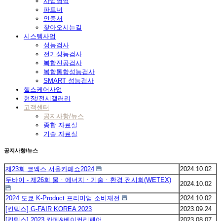
사업영역
파트너
인증서
찾아오시는길
시스템사업
성능검사
전기성능검사
복합진공검사
복합통합성능검사
SMART 성능검사
헬스케어사업
현장/전시갤러리
고객센터
공지사항/뉴스
종합 자료실
기술 자료실
공지사항/뉴스
제23회 코엑스 서울카페쇼2024
2024.10.02
두바이 - 제26회 물ㆍ에너지ㆍ기술ㆍ환경 전시회(WETEX)
2024.10.02
2024 도쿄 K-Product 프리미엄 소비재전
2024.10.02
[킨텍스] G-FAIR KOREA 2023
2023.09.24
[킨텍스] 2023 카페&베이커리페어
2023.08.07