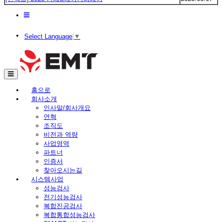
Select Language
▼
홈으로
회사소개
인사말/회사개요
연혁
조직도
비전과 역량
사업영역
파트너
인증서
찾아오시는길
시스템사업
성능검사
전기성능검사
복합진공검사
복합통합성능검사