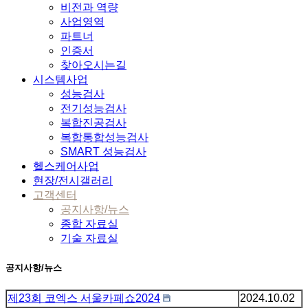
비전과 역량
사업영역
파트너
인증서
찾아오시는길
시스템사업
성능검사
전기성능검사
복합진공검사
복합통합성능검사
SMART 성능검사
헬스케어사업
현장/전시갤러리
고객센터
공지사항/뉴스
종합 자료실
기술 자료실
공지사항/뉴스
제23회 코엑스 서울카페쇼2024
2024.10.02