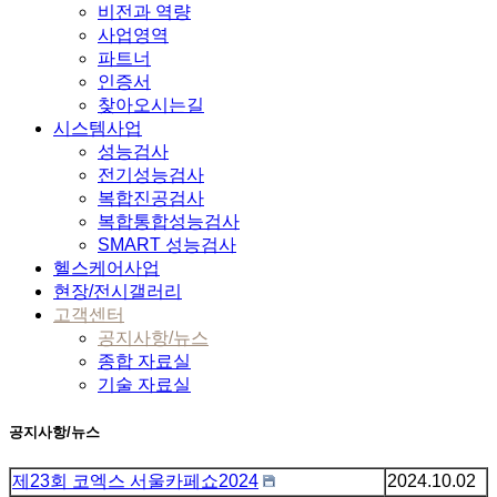
비전과 역량
사업영역
파트너
인증서
찾아오시는길
시스템사업
성능검사
전기성능검사
복합진공검사
복합통합성능검사
SMART 성능검사
헬스케어사업
현장/전시갤러리
고객센터
공지사항/뉴스
종합 자료실
기술 자료실
공지사항/뉴스
제23회 코엑스 서울카페쇼2024
2024.10.02