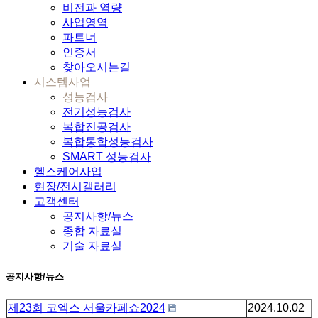
비전과 역량
사업영역
파트너
인증서
찾아오시는길
시스템사업
성능검사
전기성능검사
복합진공검사
복합통합성능검사
SMART 성능검사
헬스케어사업
현장/전시갤러리
고객센터
공지사항/뉴스
종합 자료실
기술 자료실
공지사항/뉴스
제23회 코엑스 서울카페쇼2024
2024.10.02